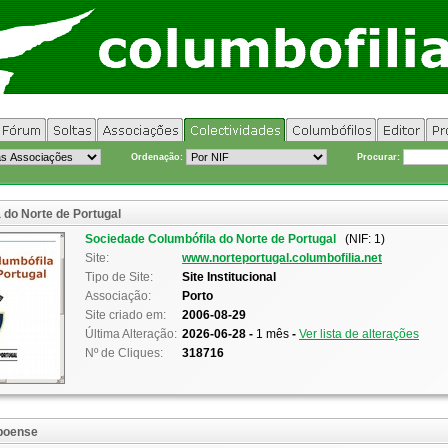
Ordenação:
Procurar:
 do Norte de Portugal
Sociedade Columbófila do Norte de Portugal
(NIF: 1)
Site:
www.norteportugal.columbofilia.net
Tipo de Site:
Site Institucional
Associação:
Porto
Site criado em:
2006-08-29
Última Alteração:
2026-06-28 -
1 mês
-
Ver lista de alterações
Nº de Cliques:
318716
lboense