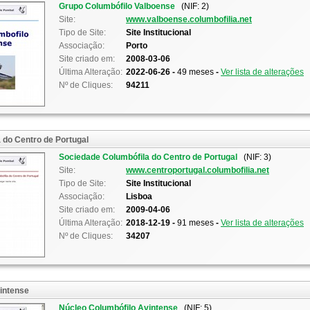
Grupo Columbófilo Valboense
(NIF: 2)
Site:
www.valboense.columbofilia.net
Tipo de Site:
Site Institucional
Associação:
Porto
Site criado em:
2008-03-06
Última Alteração:
2022-06-26 -
49 meses
-
Ver lista de alterações
Nº de Cliques:
94211
 do Centro de Portugal
Sociedade Columbófila do Centro de Portugal
(NIF: 3)
Site:
www.centroportugal.columbofilia.net
Tipo de Site:
Site Institucional
Associação:
Lisboa
Site criado em:
2009-04-06
Última Alteração:
2018-12-19 -
91 meses
-
Ver lista de alterações
Nº de Cliques:
34207
intense
Núcleo Columbófilo Avintense
(NIF: 5)