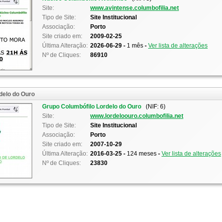
Site:
www.avintense.columbofilia.net
Tipo de Site:
Site Institucional
Associação:
Porto
Site criado em:
2009-02-25
Última Alteração:
2026-06-29 -
1 mês
-
Ver lista de alterações
Nº de Cliques:
86910
delo do Ouro
Grupo Columbófilo Lordelo do Ouro
(NIF: 6)
Site:
www.lordeloouro.columbofilia.net
Tipo de Site:
Site Institucional
Associação:
Porto
Site criado em:
2007-10-29
Última Alteração:
2016-03-25 -
124 meses
-
Ver lista de alterações
Nº de Cliques:
23830