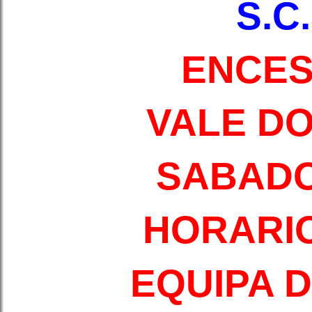
S.C
ENCE
VALE DO
SABADO 
HORARIO
EQUIPA D