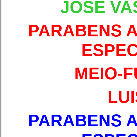
JOSÉ V
PARABENS 
ESPEC
MEIO-F
LUI
PARABENS 