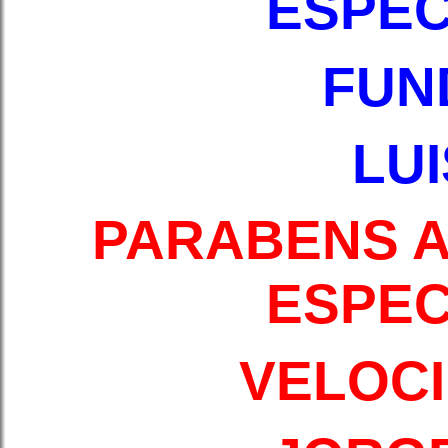
ESPEC
FUN
LUI
PARABENS 
ESPEC
VELOCI