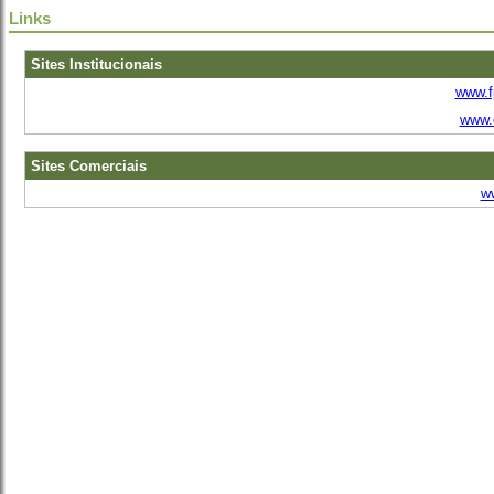
Links
Sites Institucionais
www.f
www.c
Sites Comerciais
w