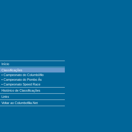
Início
Classificações
•
Campeonato do Columbófilo
•
Campeonato do Pombo Ás
•
Campeonato Speed Race
Histórico de Classificações
Links
Voltar ao Columbofilia.Net