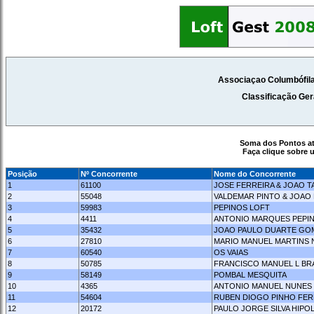
Associaçao Columbófila
Classificação Ger
Soma dos Pontos a
Faça clique sobre 
Posição
Nº Concorrente
Nome do Concorrente
1
61100
JOSE FERREIRA & JOAO T
2
55048
VALDEMAR PINTO & JOAO
3
59983
PEPINOS LOFT
4
4411
ANTONIO MARQUES PEPI
5
35432
JOAO PAULO DUARTE GO
6
27810
MARIO MANUEL MARTINS
7
60540
OS VAIAS
8
50785
FRANCISCO MANUEL L B
9
58149
POMBAL MESQUITA
10
4365
ANTONIO MANUEL NUNES
11
54604
RUBEN DIOGO PINHO FER
12
20172
PAULO JORGE SILVA HIPO