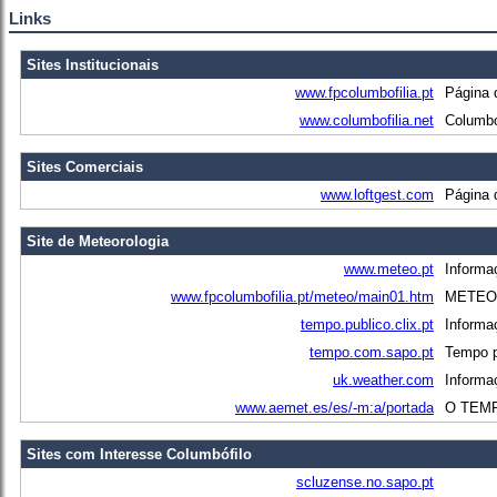
Links
Sites Institucionais
www.fpcolumbofilia.pt
Página 
www.columbofilia.net
Columbof
Sites Comerciais
www.loftgest.com
Página 
Site de Meteorologia
www.meteo.pt
Informa
www.fpcolumbofilia.pt/meteo/main01.htm
METEOR
tempo.publico.clix.pt
Informa
tempo.com.sapo.pt
Tempo p
uk.weather.com
Informa
www.aemet.es/es/-m:a/portada
O TEMPO
Sites com Interesse Columbófilo
scluzense.no.sapo.pt