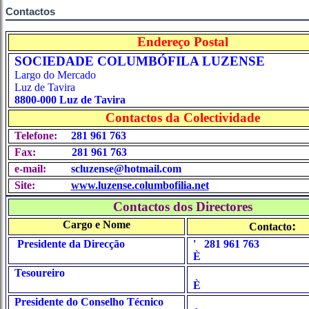
Contactos
Endereço Postal
SOCIEDADE COLUMBÓFILA LUZENSE
Largo do Mercado
Luz de Tavira
8800-000 Luz de Tavira
Contactos da Colectividade
Telefone:
281 961 763
Fax:
281 961 763
e-mail:
scluzense@hotmail.com
Site:
www.luzense.columbofilia.net
Contactos dos Directores
Cargo e Nome
:
Contacto
Presidente da Direcção
'
281 961 763
È
Tesoureiro
È
Presidente do Conselho Técnico