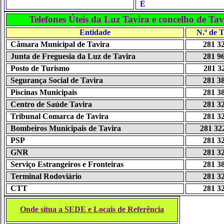
È
Telefones Úteis da Luz Tavira e concelho de Tav
Entidade
N.º de T
Câmara Municipal de Tavira
281 3
Junta de Freguesia da Luz de Tavira
281 9
Posto de Turismo
281 3
Segurança Social de Tavira
281 3
Piscinas Municipais
281 3
Centro de Saúde Tavira
281 3
Tribunal Comarca de Tavira
281 3
Bombeiros Municipais de Tavira
281 32
PSP
281 3
GNR
281 3
Serviço Estrangeiros e Fronteiras
281 3
Terminal Rodoviário
281 3
CTT
281 3
Onde situa a SEDE e Locais de Referência