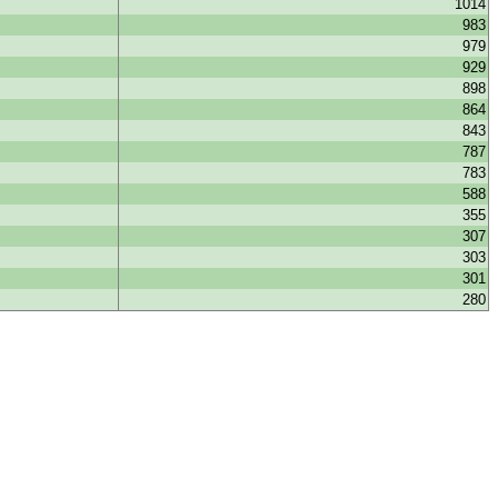
1014
983
979
929
898
864
843
787
783
588
355
307
303
301
280