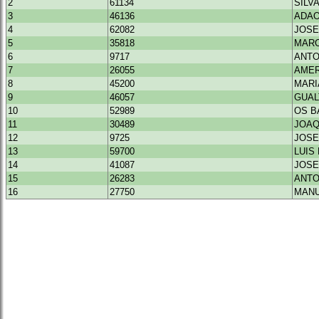
2
61134
SILV
3
46136
ADAO
4
62082
JOSE
5
35818
MARC
6
9717
ANTO
7
26055
AMER
8
45200
MARI
9
46057
GUAL
10
52989
OS B
11
30489
JOAQ
12
9725
JOSE
13
59700
LUIS
14
41087
JOSE
15
26283
ANTO
16
27750
MANU