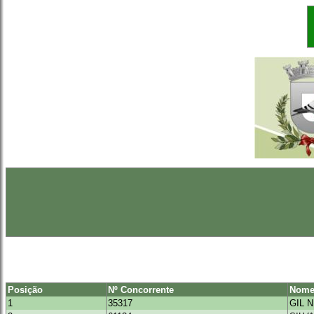
Posição
Nº Concorrente
Nome
1
35317
GIL 