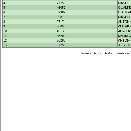
4
27750
MANUEL
5
46057
GUALTE
6
52989
OS BAR
7
35818
MARCO 
8
9717
ANTONI
9
26055
AMERIC
10
46136
ADAO A
11
45200
MARIA 
12
26283
ANTONI
13
9725
JOSE JO
Powered by LoftGest - Software de 