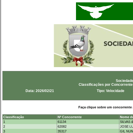
Sociedade
Classificações por Concorrent
Data: 2026/02/21
Tipo: Velocidade
Faça clique sobre um concorrente 
Classificação
Nº Concorrente
Nome do
1
61134
SILVAS 
2
62082
JOSE LU
3
35317
GIL NU