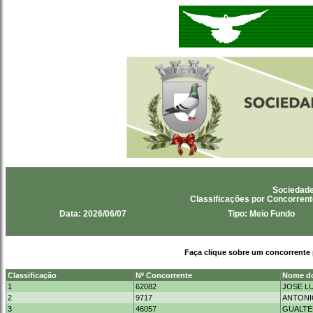
Sociedade
Classificações por Concorre
Data: 2026/06/07
Tipo: Meio Fundo
Faça clique sobre um concorrente 
Classificação
Nº Concorrente
Nome do
1
62082
JOSE LU
2
9717
ANTONI
3
46057
GUALTE