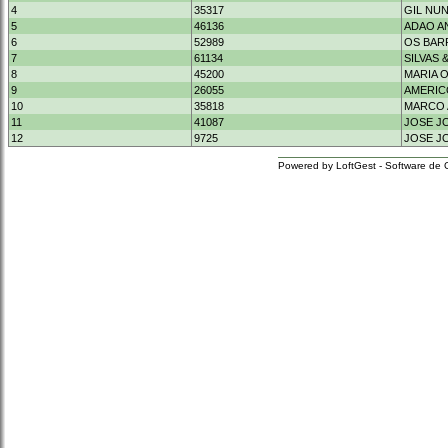
4
35317
GIL NU
5
46136
ADAO A
6
52989
OS BAR
7
61134
SILVAS 
8
45200
MARIA 
9
26055
AMERIC
10
35818
MARCO 
11
41087
JOSE J
12
9725
JOSE JO
Powered by LoftGest - Software de 