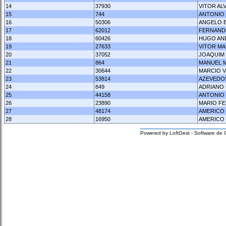
14
37930
VITOR AL
15
744
ANTONIO 
16
50306
ANGELO B
17
62012
FERNAND
18
60426
HUGO AND
19
27633
VITOR MA
20
37052
JOAQUIM 
21
864
MANUEL 
22
30644
MARCIO V
23
53814
AZEVEDO
24
849
ADRIANO 
25
44158
ANTONIO 
26
23890
MARIO FE
27
48174
AMERICO
28
16950
AMERICO 
Powered by LoftGest - Software de 