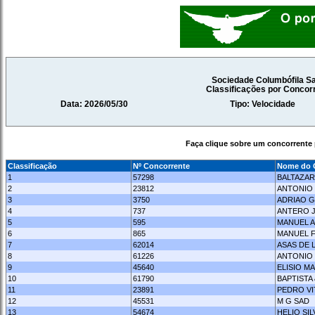
Sociedade Columbófila Sa
Classificações por Conco
Data: 2026/05/30
Tipo: Velocidade
Faça clique sobre um concorrente 
Classificação
Nº Concorrente
Nome do 
1
57298
BALTAZAR
2
23812
ANTONIO
3
3750
ADRIAO G
4
737
ANTERO 
5
595
MANUEL A
6
865
MANUEL F
7
62014
ASAS DE 
8
61226
ANTONIO 
9
45640
ELISIO MA
10
61790
BAPTISTA
11
23891
PEDRO VI
12
45531
M G SAD
13
54674
HELIO SIL