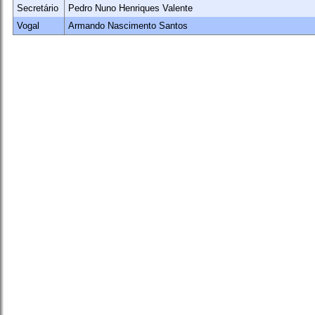
Secretário
Pedro Nuno Henriques Valente
Vogal
Armando Nascimento Santos