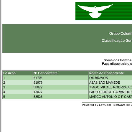
Grupo Columb
Classificação Ger
Soma dos Pontos 
Faça clique sobre 
Posição
Nº Concorrente
Nome do Concorrente
1
61704
OS BRAVOS
2
61976
ASAS SAO MAMEDE
3
58072
TIAGO MICAEL RODRIGUE
4
13077
PAULO JORGE CARVALHO
5
38523
MARCO ANTONIO C F GAS
Powered by LoftGest - Software de 