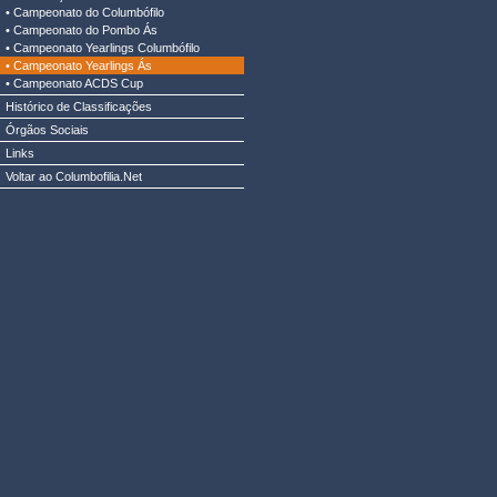
•
Campeonato do Columbófilo
•
Campeonato do Pombo Ás
•
Campeonato Yearlings Columbófilo
•
Campeonato Yearlings Ás
•
Campeonato ACDS Cup
Histórico de Classificações
Órgãos Sociais
Links
Voltar ao Columbofilia.Net