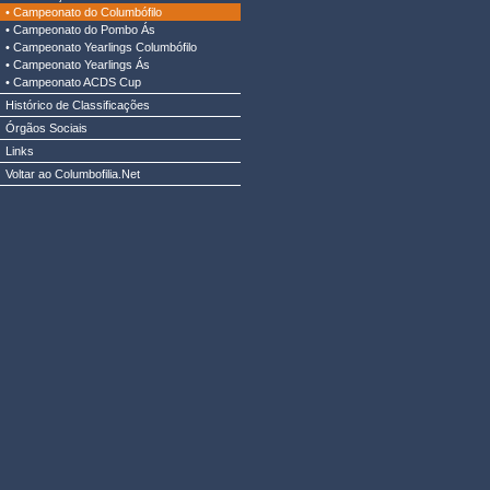
•
Campeonato do Columbófilo
•
Campeonato do Pombo Ás
•
Campeonato Yearlings Columbófilo
•
Campeonato Yearlings Ás
•
Campeonato ACDS Cup
Histórico de Classificações
Órgãos Sociais
Links
Voltar ao Columbofilia.Net