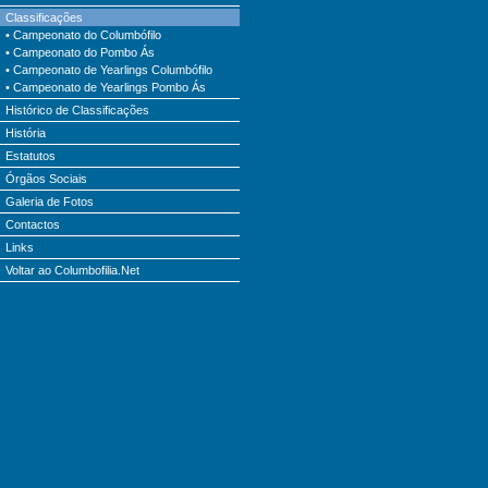
Classificações
•
Campeonato do Columbófilo
•
Campeonato do Pombo Ás
•
Campeonato de Yearlings Columbófilo
•
Campeonato de Yearlings Pombo Ás
Histórico de Classificações
História
Estatutos
Órgãos Sociais
Galeria de Fotos
Contactos
Links
Voltar ao Columbofilia.Net