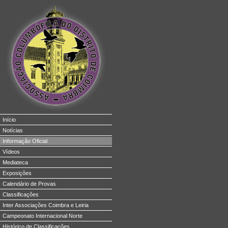
Início
Notícias
Informação Oficial
Vídeos
Mediateca
Exposições
Calendário de Provas
Classificações
Inter Associações Coimbra e Leiria
Campeonato Internacional Norte
Histórico de Classificações