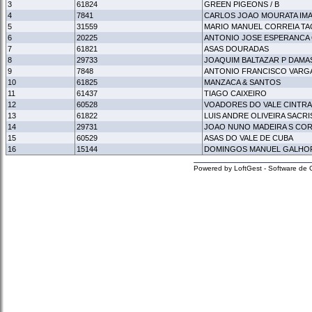
3
61824
GREEN PIGEONS / B
4
7841
CARLOS JOAO MOURATA IM
5
31559
MARIO MANUEL CORREIA T
6
20225
ANTONIO JOSE ESPERANCA
7
61821
ASAS DOURADAS
8
29733
JOAQUIM BALTAZAR P DAMA
9
7848
ANTONIO FRANCISCO VARG
10
61825
MANZACA & SANTOS
11
61437
TIAGO CAIXEIRO
12
60528
VOADORES DO VALE CINTR
13
61822
LUIS ANDRE OLIVEIRA SACR
14
29731
JOAO NUNO MADEIRA S COR
15
60529
ASAS DO VALE DE CUBA
16
15144
DOMINGOS MANUEL GALHO
Powered by LoftGest - Software de 