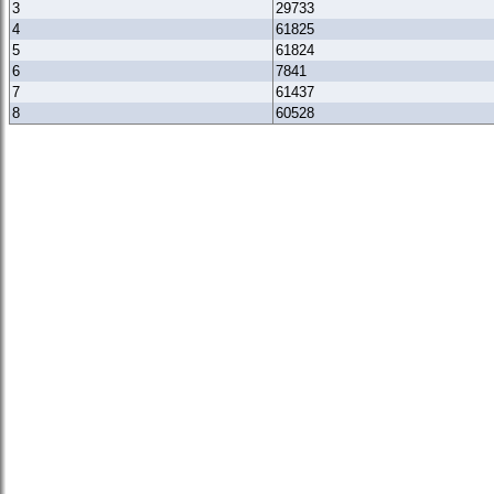
3
29733
4
61825
5
61824
6
7841
7
61437
8
60528