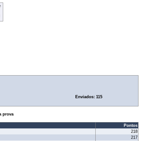
Enviados: 115
a prova
Pontos
218
217