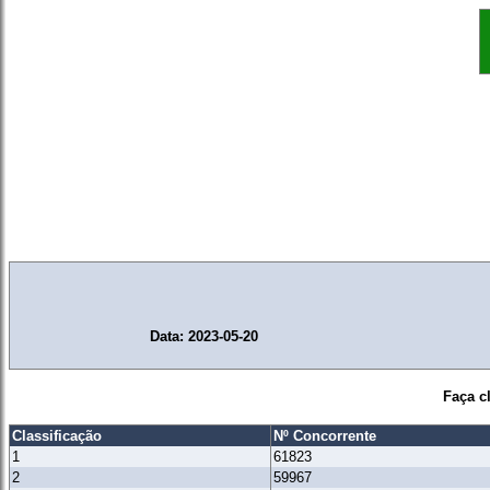
Data: 2023-05-20
Faça c
Classificação
Nº Concorrente
1
61823
2
59967