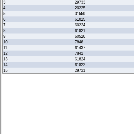
3
29733
4
20225
5
31559
6
61825
7
60224
8
61821
9
60528
10
7848
11
61437
12
7841
13
61824
14
61822
15
29731