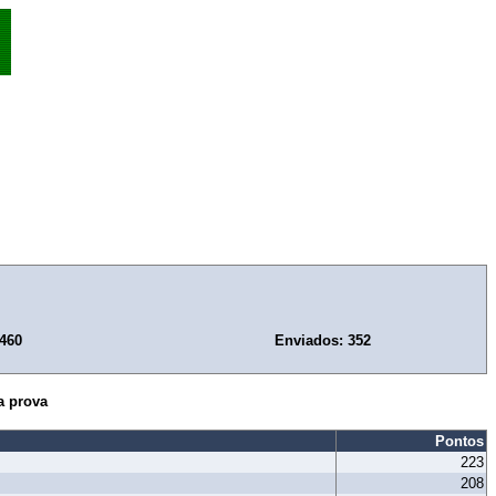
.460
Enviados: 352
a prova
Pontos
223
208