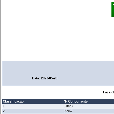
Data: 2023-05-20
Faça c
Classificação
Nº Concorrente
1
61823
2
59967