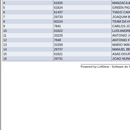
4
61825
MANZACA 
5
61824
GREEN PIG
6
61437
TIAGO CAI
7
29733
JOAQUIM B
8
60224
TEAM DA V
9
7841
CARLOS JO
10
61822
LUIS ANDR
11
20225
ANTONIO 
12
7848
ANTONIO 
13
31559
MARIO MAN
14
29737
MANUEL B
15
61821
ASAS DOU
16
29731
JOAO NUNO
Powered by LoftGest - Software de 