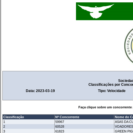
Socieda
Classificações por Conco
Data: 2023-03-19
Tipo: Velocidade
Faça clique sobre um concorrente 
Classificação
Nº Concorrente
Nome do C
1
59967
ASAS DA C
2
60528
VOADORES
3
61823
GREEN PI