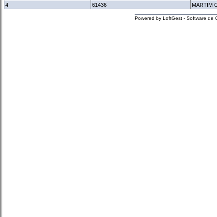
4
61436
MARTIM 
Powered by LoftGest - Software de 