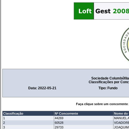
Sociedade Columbófil
Classificações por Con
Data: 2022-05-21
Tipo: Fundo
Faça clique sobre um concorrente 
Classificação
Nº Concorrente
Nome do 
1
44269
MANUEL 
2
60528
VOADORE
3
29733
JOAQUIM