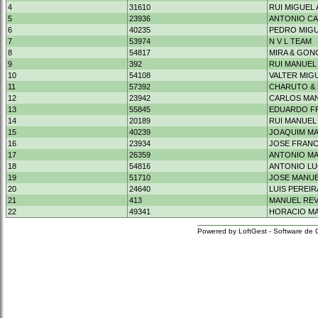
4
31610
RUI MIGUEL
5
23936
ANTONIO CA
6
40235
PEDRO MIGU
7
53974
N V L TEAM
8
54817
MIRA & GON
9
392
RUI MANUEL
10
54108
VALTER MIG
11
57392
CHARUTO & 
12
23942
CARLOS MA
13
55845
EDUARDO F
14
20189
RUI MANUEL
15
40239
JOAQUIM MA
16
23934
JOSE FRANC
17
26359
ANTONIO MA
18
54816
ANTONIO LU
19
51710
JOSE MANUE
20
24640
LUIS PEREI
21
413
MANUEL REV
22
49341
HORACIO M
Powered by LoftGest - Software de 