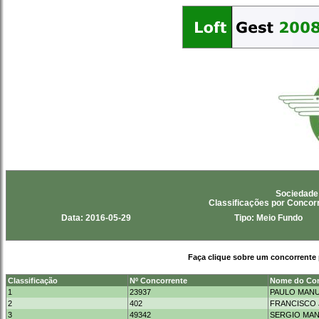
Sociedade
Classificações por Conco
Data: 2016-05-29
Tipo: Meio Fundo
Faça clique sobre um concorrente 
Classificação
Nº Concorrente
Nome do Con
1
23937
PAULO MANU
2
402
FRANCISCO 
3
49342
SERGIO MAN