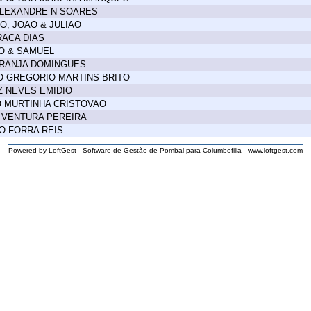
ALEXANDRE N SOARES
O, JOAO & JULIAO
ACA DIAS
O & SAMUEL
GRANJA DOMINGUES
O GREGORIO MARTINS BRITO
IZ NEVES EMIDIO
O MURTINHA CRISTOVAO
 VENTURA PEREIRA
O FORRA REIS
Powered by LoftGest - Software de Gestão de Pombal para Columbofilia - www.loftgest.com