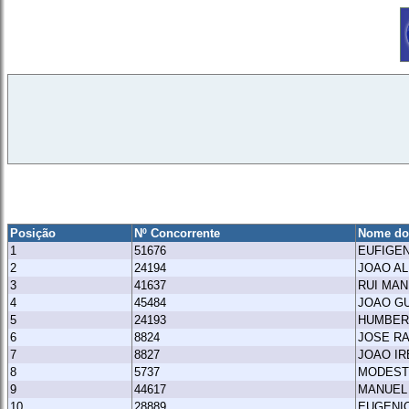
Posição
Nº Concorrente
Nome do
1
51676
EUFIGEN
2
24194
JOAO A
3
41637
RUI MAN
4
45484
JOAO G
5
24193
HUMBER
6
8824
JOSE R
7
8827
JOAO I
8
5737
MODEST
9
44617
MANUEL 
10
28889
EUGENI