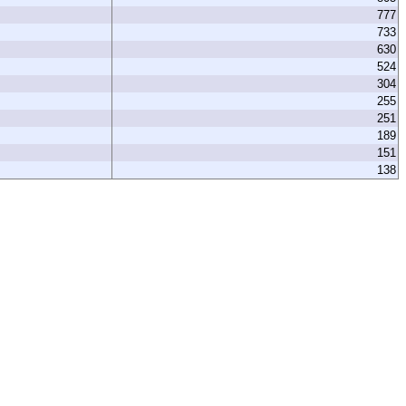
777
733
630
524
304
255
251
189
151
138