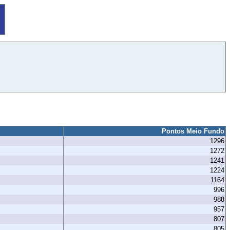
Pontos Meio Fundo
1296
1272
1241
1224
1164
996
988
957
807
805