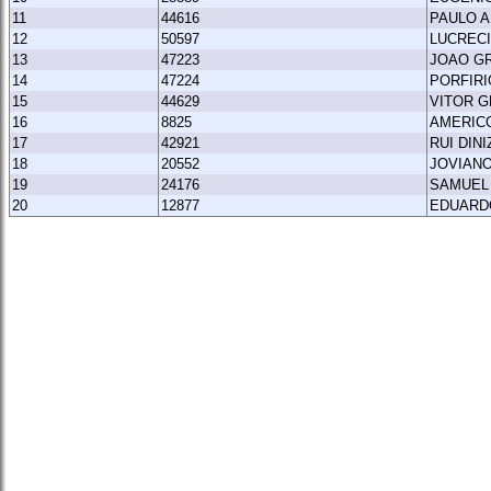
11
44616
PAULO 
12
50597
LUCRECI
13
47223
JOAO GR
14
47224
PORFIRI
15
44629
VITOR 
16
8825
AMERIC
17
42921
RUI DIN
18
20552
JOVIAN
19
24176
SAMUEL
20
12877
EDUARD