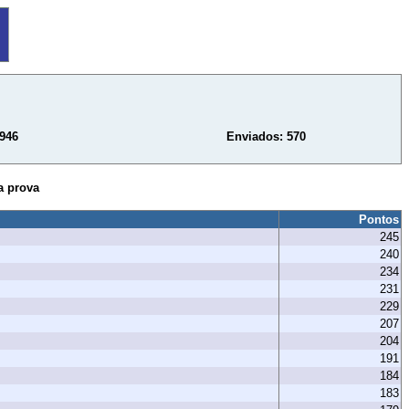
.946
Enviados: 570
a prova
Pontos
245
240
234
231
229
207
204
191
184
183