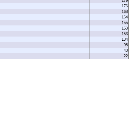
179
176
168
164
155
153
153
134
98
40
22