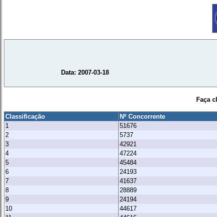
Data: 2007-03-18
Faça c
Classificação
Nº Concorrente
1
51676
2
5737
3
42921
4
47224
5
45484
6
24193
7
41637
8
28889
9
24194
10
44617