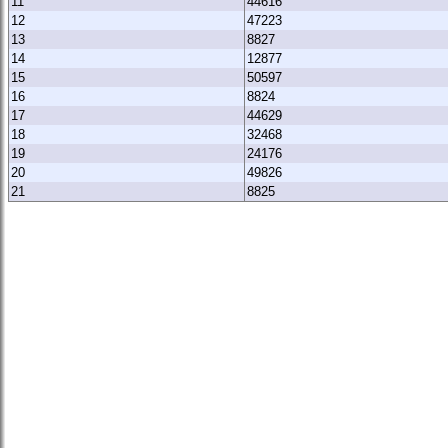
11
44616
12
47223
13
8827
14
12877
15
50597
16
8824
17
44629
18
32468
19
24176
20
49826
21
8825