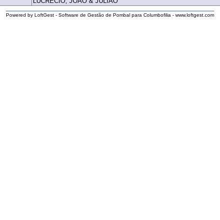
LUCRECIO, JOAO & JULIAO
Powered by LoftGest - Software de Gestão de Pombal para Columbofilia - www.loftgest.com