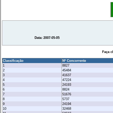
Data: 2007-05-05
Faça c
Classificação
Nº Concorrente
1
8827
2
45484
3
41637
4
47224
5
24193
6
8824
7
51676
8
5737
9
24194
10
32468