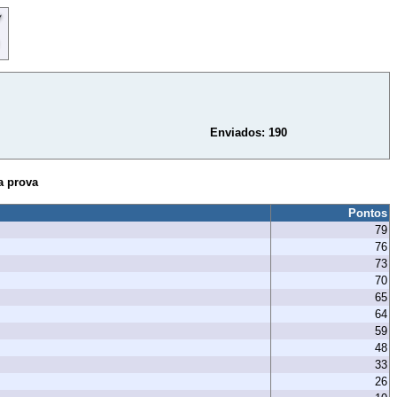
Enviados: 190
a prova
Pontos
79
76
73
70
65
64
59
48
33
26